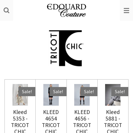
Ga
direct
naar
de
hoofdinhoud
Sale!
Sale!
Sale!
Sale!
Kleed
KLEED
KLEED
Kleed
5353 -
4654
4656 -
5881 -
TRICOT
TRICOT
TRICOT
TRICOT
CHIC
CHIC
CHIC
CHIC