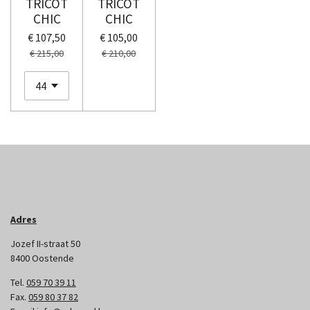
TRICOT
TRICOT
CHIC
CHIC
€ 107,50
€ 105,00
€ 215,00
€ 210,00
Adres
Jozef II-straat 50
8400 Oostende
Tel.
059 70 39 11
Fax.
059 80 37 82