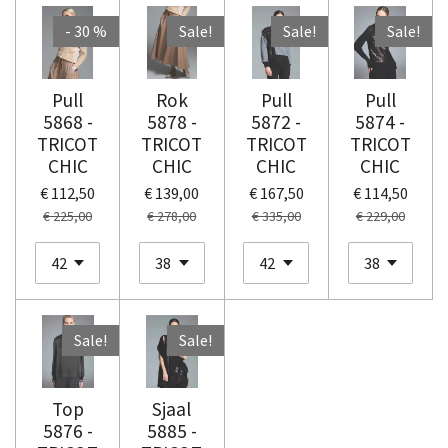
- 30 %
Sale!
Sale!
Sale!
Pull
Rok
Pull
Pull
5868 -
5878 -
5872 -
5874 -
TRICOT
TRICOT
TRICOT
TRICOT
CHIC
CHIC
CHIC
CHIC
€ 112,50
€ 139,00
€ 167,50
€ 114,50
€ 225,00
€ 278,00
€ 335,00
€ 229,00
Sale!
Sale!
Top
Sjaal
5876 -
5885 -