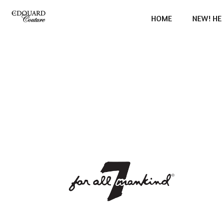
Ga
HOME
NEW! HE
direct
naar
de
hoofdinhoud