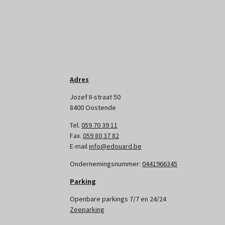
Adres
Jozef II-straat 50
8400 Oostende
Tel.
059 70 39 11
Fax.
059 80 37 82
E-mail
info@edouard.be
Ondernemingsnummer:
0441966345
Parking
Openbare parkings 7/7 en 24/24
Zeeparking