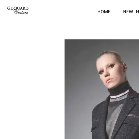
Ga
HOME
NEW! H
direct
naar
de
hoofdinhoud