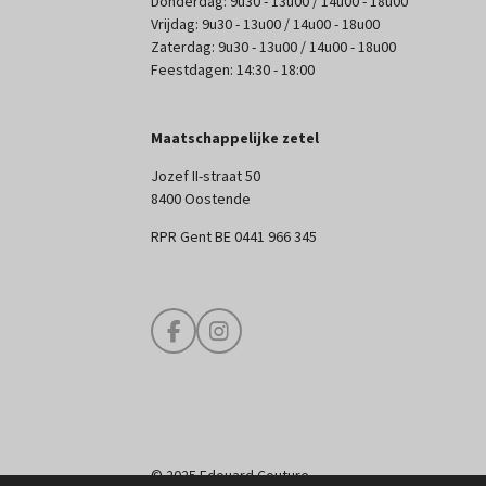
Donderdag: 9u30 - 13u00 / 14u00 - 18u00
Vrijdag: 9u30 - 13u00 / 14u00 - 18u00
Zaterdag: 9u30 - 13u00 / 14u00 - 18u00
Feestdagen: 14:30 - 18:00
Maatschappelijke zetel
Jozef II-straat 50
8400 Oostende
RPR Gent BE 0441 966 345
F
I
a
n
c
s
e
t
b
a
o
g
o
r
© 2025 Edouard Couture
k
a