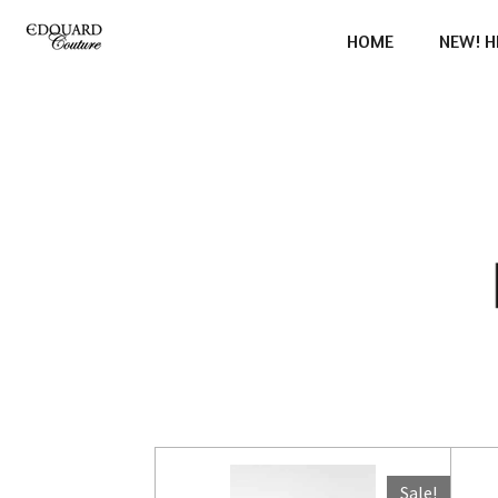
Ga
HOME
NEW! H
direct
naar
de
hoofdinhoud
Sale!