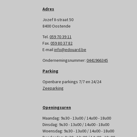
Adres
Jozef II-straat 50
8400 Oostende
Tel.
059 70 39 11
Fax.
059 80 37 82
E-mail
info@edouard.be
Ondernemingsnummer:
0441966345
Parking
Openbare parkings 7/7 en 24/24
Zeeparking
Openingsuren
Maandag: 9u30 - 13u00 / 14u00 - 18u00
Dinsdag: 9u30 - 13u00 / 14u00 - 18u00
Woensdag: 9u30 - 13u00 / 14u00 - 18u00