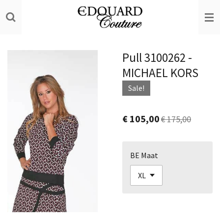
Ga
direct
naar
de
Pull 3100262 -
hoofdinhoud
MICHAEL KORS
Sale!
€ 105,00
€ 175,00
BE Maat