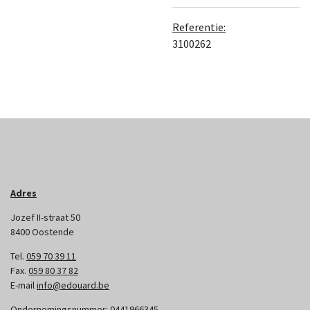
Referentie:
3100262
Adres
Jozef II-straat 50
8400 Oostende
Tel.
059 70 39 11
Fax.
059 80 37 82
E-mail
info@edouard.be
Ondernemingsnummer:
0441966345