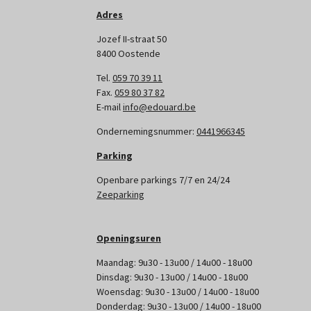
Adres
Jozef II-straat 50
8400 Oostende
Tel.
059 70 39 11
Fax.
059 80 37 82
E-mail
info@edouard.be
Ondernemingsnummer:
0441966345
Parking
Openbare parkings 7/7 en 24/24
Zeeparking
Openingsuren
Maandag: 9u30 - 13u00 / 14u00 - 18u00
Dinsdag: 9u30 - 13u00 / 14u00 - 18u00
Woensdag: 9u30 - 13u00 / 14u00 - 18u00
Donderdag: 9u30 - 13u00 / 14u00 - 18u00