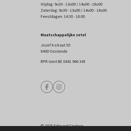
Vrijdag: 9u30 - 13u00 / 14u00 - 18u00
Zaterdag: 9u30 - 13u00 / 14u00 - 18u00
Feestdagen: 14:30 - 18:00
Maatschappelijke zetel
Jozef II-straat 50
8400 Oostende
RPR Gent BE 0441 966 345
F
I
a
n
c
s
e
t
b
a
o
g
o
r
© 2025 Edouard Couture
k
a