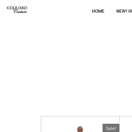
Ga
HOME
NEW! H
direct
naar
de
hoofdinhoud
Sale!