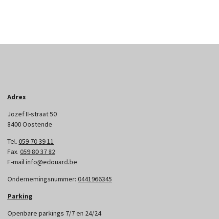
Adres
Jozef II-straat 50
8400 Oostende
Tel.
059 70 39 11
Fax.
059 80 37 82
E-mail
info@edouard.be
Ondernemingsnummer:
0441966345
Parking
Openbare parkings 7/7 en 24/24