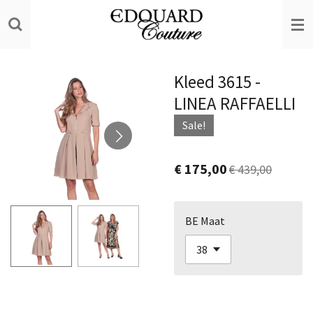
Ga
direct
naar
de
Kleed 3615 -
hoofdinhoud
LINEA RAFFAELLI
Sale!
€ 175,00
€ 439,00
BE Maat