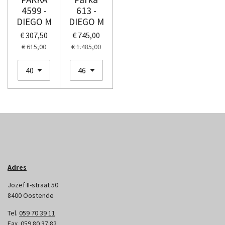
4599 -
613 -
DIEGO M
DIEGO M
€ 307,50
€ 745,00
€ 615,00
€ 1.485,00
Adres
Jozef II-straat 50
8400 Oostende
Tel.
059 70 39 11
Fax.
059 80 37 82