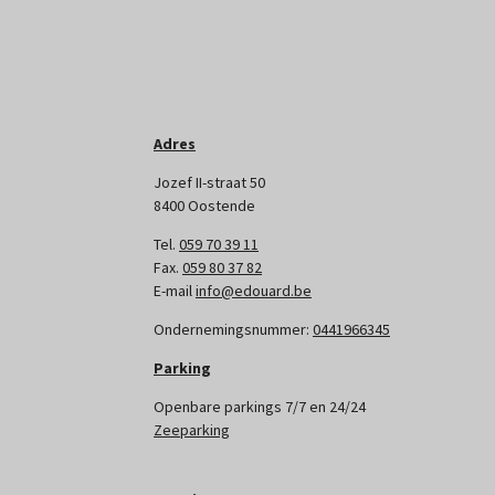
Adres
Jozef II-straat 50
8400 Oostende
Tel.
059 70 39 11
Fax.
059 80 37 82
E-mail
info@edouard.be
Ondernemingsnummer:
0441966345
Parking
Openbare parkings 7/7 en 24/24
Zeeparking