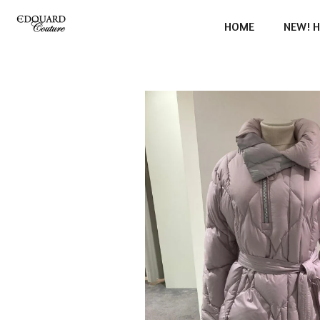
Ga
HOME
NEW! H
direct
naar
de
hoofdinhoud