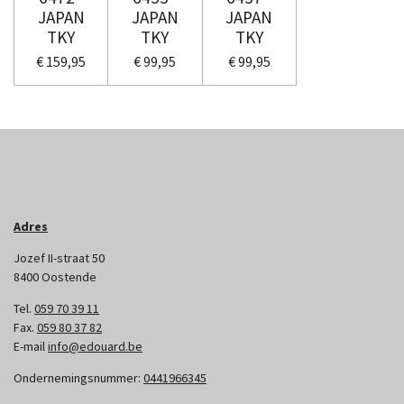
JAPAN
JAPAN
JAPAN
TKY
TKY
TKY
€ 159,95
€ 99,95
€ 99,95
Adres
Jozef II-straat 50
8400 Oostende
Tel.
059 70 39 11
Fax.
059 80 37 82
E-mail
info@edouard.be
Ondernemingsnummer:
0441966345