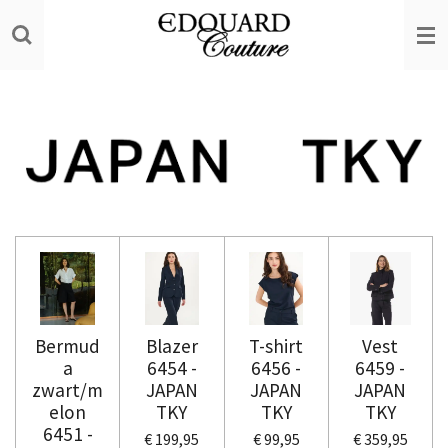
Ga
direct
naar
de
hoofdinhoud
Bermud
Blazer
T-shirt
Vest
a
6454 -
6456 -
6459 -
zwart/m
JAPAN
JAPAN
JAPAN
elon
TKY
TKY
TKY
6451 -
€ 199,95
€ 99,95
€ 359,95