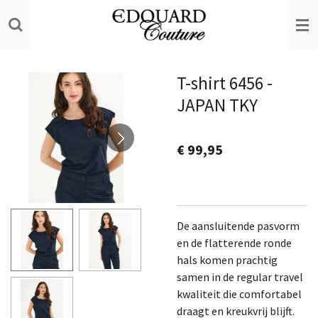
Ga
direct
naar
de
T-shirt 6456 -
hoofdinhoud
JAPAN TKY
€ 99,95
De aansluitende pasvorm
en de flatterende ronde
hals komen prachtig
samen in de regular travel
kwaliteit die comfortabel
draagt en kreukvrij blijft.