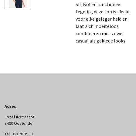
Stijlvol en functioneel
tegelijk, deze top is ideaal
voor elke gelegenheid en
laat zich moeiteloos
combineren met zowel
casual als geklede looks.
Adres
Jozef II-straat 50
8400 Oostende
Tel.
059 70 39 11