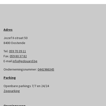
Adres
Jozef II-straat 50
8400 Oostende
Tel.
059 70 39 11
Fax.
059 80 37 82
E-mail
info@edouard.be
Ondernemingsnummer:
0441966345
Parking
Openbare parkings 7/7 en 24/24
Zeeparking
Openingsuren