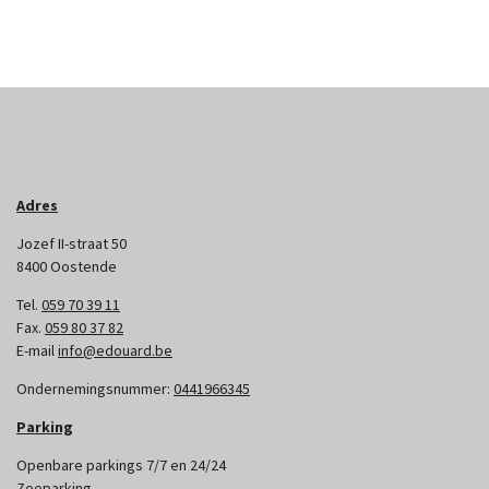
Adres
Jozef II-straat 50
8400 Oostende
Tel.
059 70 39 11
Fax.
059 80 37 82
E-mail
info@edouard.be
Ondernemingsnummer:
0441966345
Parking
Openbare parkings 7/7 en 24/24
Zeeparking