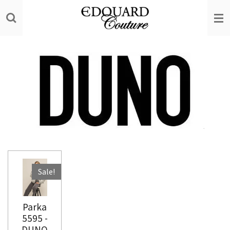
Ga
direct
naar
de
hoofdinhoud
Sale!
Parka
5595 -
DUNO