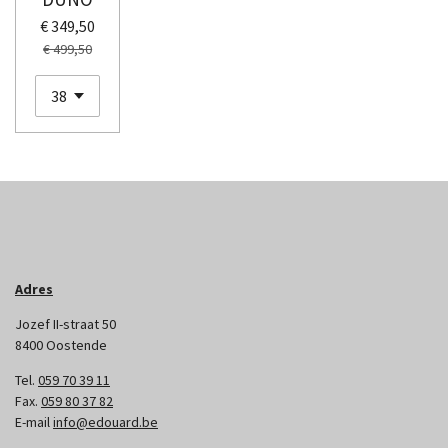
€ 349,50
€ 499,50
Adres
Jozef II-straat 50
8400 Oostende
Tel.
059 70 39 11
Fax.
059 80 37 82
E-mail
info@edouard.be