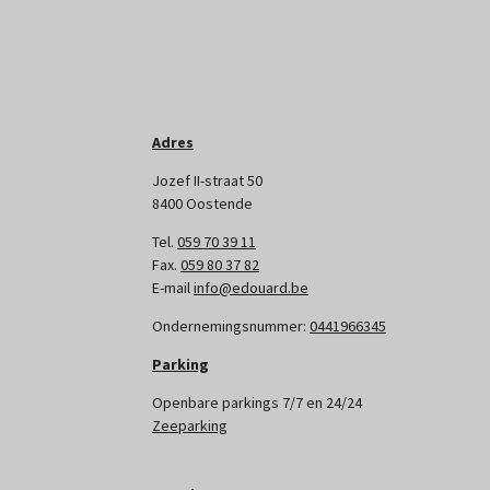
Adres
Jozef II-straat 50
8400 Oostende
Tel.
059 70 39 11
Fax.
059 80 37 82
E-mail
info@edouard.be
Ondernemingsnummer:
0441966345
Parking
Openbare parkings 7/7 en 24/24
Zeeparking