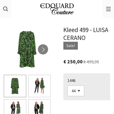
Ga
direct
naar
de
Kleed 499 - LUISA
hoofdinhoud
CERANO
Sale!
€ 250,00
€ 499,95
1446