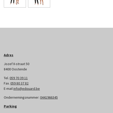
Adres
Jozef II-straat 50
8400 Oostende
Tel.
059 70 39 11
Fax.
059 80 37 82
E-mail
info@edouard.be
Ondernemingsnummer:
0441966345
Parking