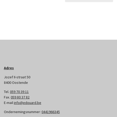
Adres
Jozef II-straat 50
8400 Oostende
Tel.
059 70 39 11
Fax.
059 80 37 82
E-mail
info@edouard.be
Ondernemingsnummer:
0441966345