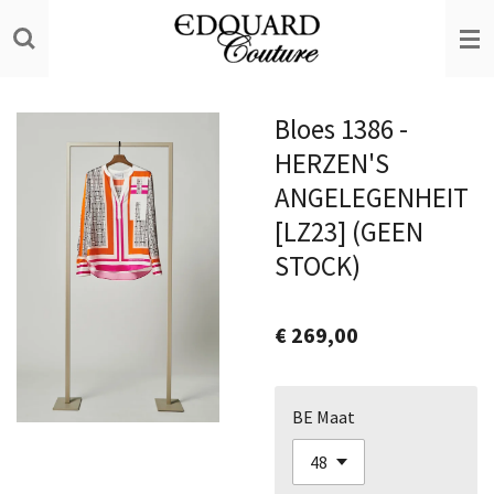
Ga
direct
naar
de
Bloes 1386 -
hoofdinhoud
HERZEN'S
ANGELEGENHEIT
[LZ23] (GEEN
STOCK)
€ 269,00
BE Maat