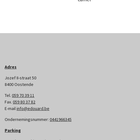
Adres
Jozef II-straat 50
8400 Oostende
Tel.
059 70 39 11
Fax.
059 80 37 82
E-mail
info@edouard.be
Ondernemingsnummer:
0441966345
Parking