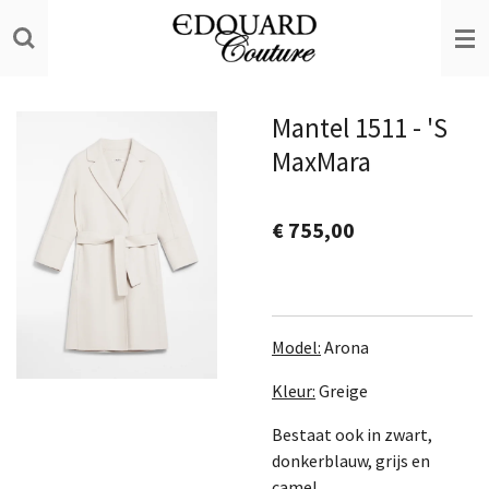
Ga
direct
naar
de
Mantel 1511 - 'S
hoofdinhoud
MaxMara
€ 755,00
Model:
Arona
Kleur:
Greige
Bestaat ook in zwart,
donkerblauw, grijs en
camel