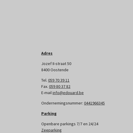
Adres
Jozef II-straat 50
8400 Oostende
Tel.
059 70 39 11
Fax.
059 80 37 82
E-mail
info@edouard.be
Ondernemingsnummer:
0441966345
Parking
Openbare parkings 7/7 en 24/24
Zeeparking