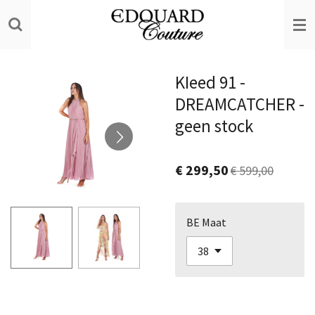
Ga
direct
naar
de
KIeed 91 -
hoofdinhoud
DREAMCATCHER -
geen stock
€ 299,50
€ 599,00
BE Maat