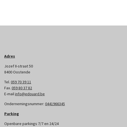
Adres
Jozef II-straat 50
8400 Oostende
Tel.
059 70 39 11
Fax.
059 80 37 82
E-mail
info@edouard.be
Ondernemingsnummer:
0441966345
Parking
Openbare parkings 7/7 en 24/24