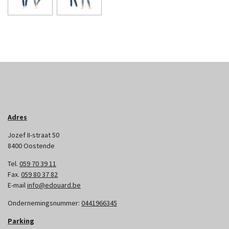
Adres
Jozef II-straat 50
8400 Oostende
Tel.
059 70 39 11
Fax.
059 80 37 82
E-mail
info@edouard.be
Ondernemingsnummer:
0441966345
Parking