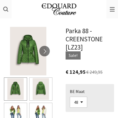
Ga
direct
naar
de
Parka 88 -
hoofdinhoud
CREENSTONE
[LZ23]
Sale!
€ 124,95
€ 249,95
BE Maat