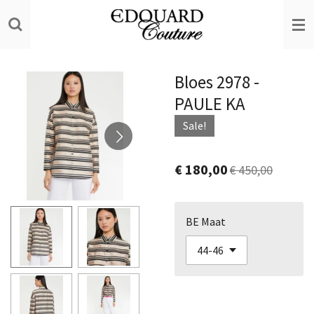
Ga
direct
naar
de
Bloes 2978 -
hoofdinhoud
PAULE KA
Sale!
€ 180,00
€ 450,00
BE Maat