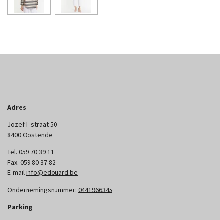
Adres
Jozef II-straat 50
8400 Oostende
Tel.
059 70 39 11
Fax.
059 80 37 82
E-mail
info@edouard.be
Ondernemingsnummer:
0441966345
Parking