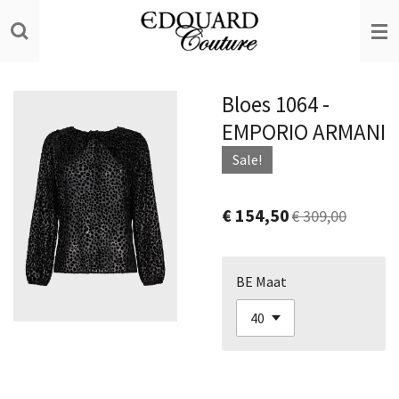
Ga
direct
naar
de
Bloes 1064 -
hoofdinhoud
EMPORIO ARMANI
Sale!
€ 154,50
€ 309,00
BE Maat