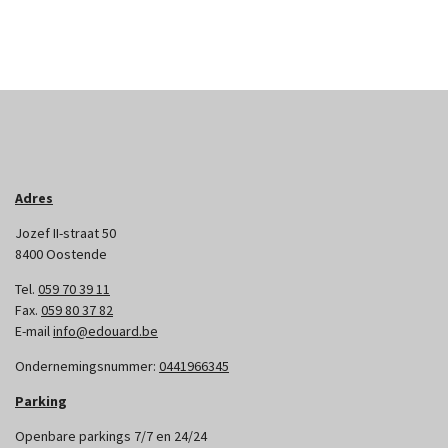
Adres
Jozef II-straat 50
8400 Oostende
Tel.
059 70 39 11
Fax.
059 80 37 82
E-mail
info@edouard.be
Ondernemingsnummer:
0441966345
Parking
Openbare parkings 7/7 en 24/24