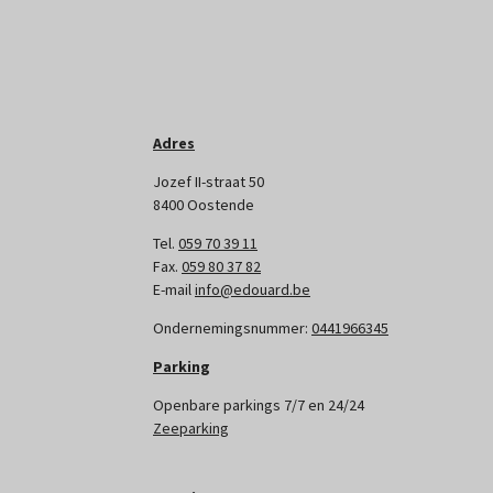
Adres
Jozef II-straat 50
8400 Oostende
Tel.
059 70 39 11
Fax.
059 80 37 82
E-mail
info@edouard.be
Ondernemingsnummer:
0441966345
Parking
Openbare parkings 7/7 en 24/24
Zeeparking