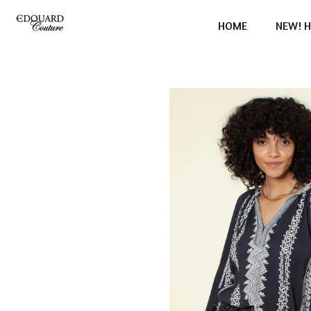
Ga
HOME
NEW! H
direct
naar
de
hoofdinhoud