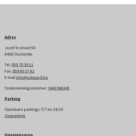
Adres
Jozef II-straat 50
8400 Oostende
Tel.
059 70 39 11
Fax.
059 80 37 82
E-mail
info@edouard.be
Ondernemingsnummer:
0441966345
Parking
Openbare parkings 7/7 en 24/24
Zeeparking
Openingsuren