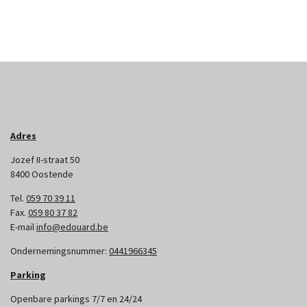
Adres
Jozef II-straat 50
8400 Oostende
Tel.
059 70 39 11
Fax.
059 80 37 82
E-mail
info@edouard.be
Ondernemingsnummer:
0441966345
Parking
Openbare parkings 7/7 en 24/24