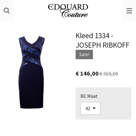
Ga
direct
naar
de
Kleed 1334 -
hoofdinhoud
JOSEPH RIBKOFF
Sale!
€ 146,00
€ 365,00
BE Maat