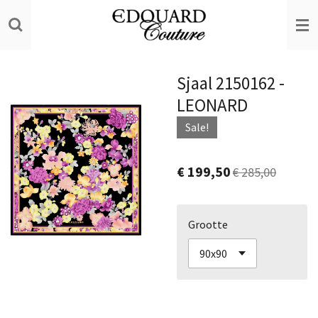
Ga
direct
naar
de
Sjaal 2150162 -
hoofdinhoud
LEONARD
Sale!
€ 199,50
€ 285,00
Grootte