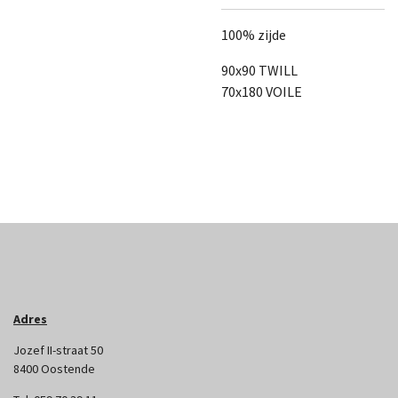
100% zijde
90x90 TWILL
70x180 VOILE
Adres
Jozef II-straat 50
8400 Oostende