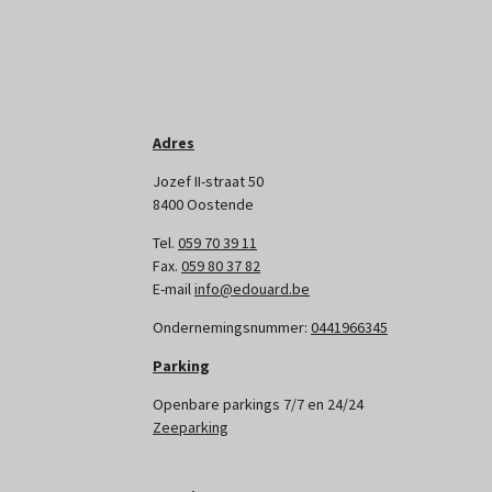
Adres
Jozef II-straat 50
8400 Oostende
Tel.
059 70 39 11
Fax.
059 80 37 82
E-mail
info@edouard.be
Ondernemingsnummer:
0441966345
Parking
Openbare parkings 7/7 en 24/24
Zeeparking