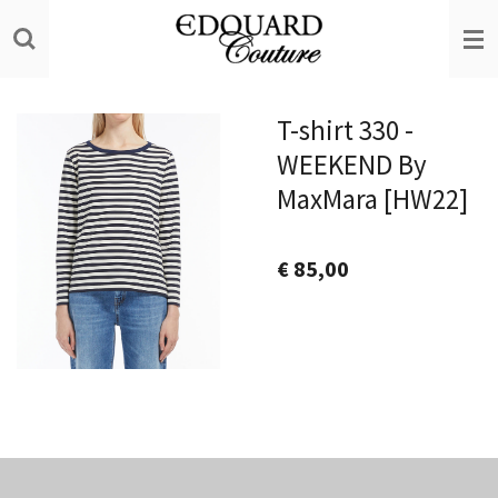
Ga
direct
naar
de
T-shirt 330 -
hoofdinhoud
WEEKEND By
MaxMara [HW22]
€ 85,00