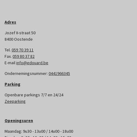
Adres
Jozef II-straat 50
8400 Oostende
Tel.
059 70 39 11
Fax.
059 80 37 82
E-mail
info@edouard.be
Ondernemingsnummer:
0441966345
Parking
Openbare parkings 7/7 en 24/24
Zeeparking
Openingsuren
Maandag: 9u30 - 13u00 / 14u00 - 18u00