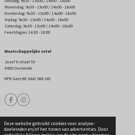
Dinsdag: 9u30 - 13u00 / 14u00 - 18u00
Woensdag: 9u30 - 13u00 / 14u00 - 18u00
Donderdag: 9u30 - 13u00 / 14u00 - 18u00
Vrijdag: 9u30 - 13u00 / 14u00 - 18u00
Zaterdag: 9u30 - 13u00 / 14u00 - 18u00
Feestdagen: 14:30 - 18:00
Maatschappelijke zetel
Jozef II-straat 50
8400 Oostende
RPR Gent BE 0441 966 345
F
I
a
n
c
s
e
t
Deze website gebruikt cookies voor analyse-
b
a
© 2025 Edouard Couture
doeleinden en/of het tonen van advertenties. Door
o
g
gebruik te blijven maken van de site gaat u hiermee