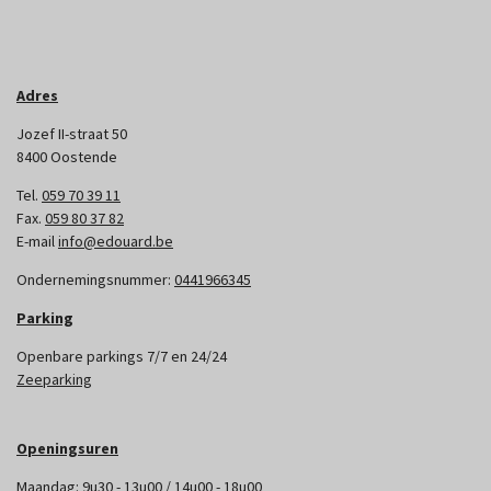
Adres
Jozef II-straat 50
8400 Oostende
Tel.
059 70 39 11
Fax.
059 80 37 82
E-mail
info@edouard.be
Ondernemingsnummer:
0441966345
Parking
Openbare parkings 7/7 en 24/24
Zeeparking
Openingsuren
Maandag: 9u30 - 13u00 / 14u00 - 18u00