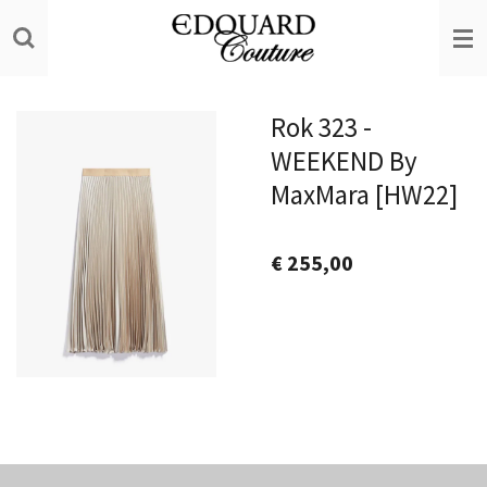
Ga
direct
naar
de
Rok 323 -
hoofdinhoud
WEEKEND By
MaxMara [HW22]
€ 255,00