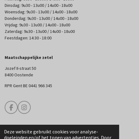
Dinsdag: 9u30 - 13u00 / 14u00 - 18u00
Woensdag: 9u30 - 13u00 / 14u00 - 18u00
Donderdag: 9u30 - 13u00 / 14u00 - 18u00
Vrijdag: 9u30 - 13u00 / 14u00 - 18u00
Zaterdag: 9u30 - 13u00 / 14u00 - 18u00
Feestdagen: 14:30 - 18:00
Maatschappelijke zetel
Jozef II-straat 50
8400 Oostende
RPR Gent BE 0441 966 345
F
I
a
n
c
s
e
t
Deze website gebruikt cookies voor analyse-
b
a
© 2025 Edouard Couture
doeleinden en/of het tonen van advertenties. Door