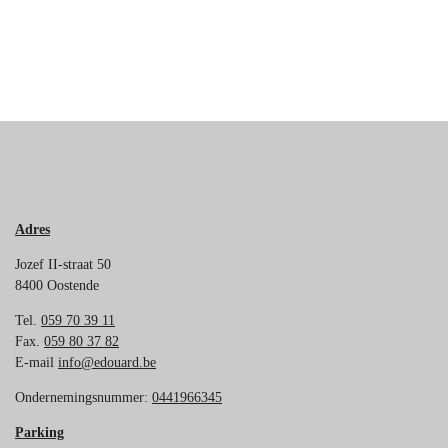
Adres
Jozef II-straat 50
8400 Oostende
Tel.
059 70 39 11
Fax.
059 80 37 82
E-mail
info@edouard.be
Ondernemingsnummer:
0441966345
Parking