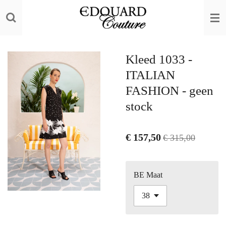
Ga
direct
naar
de
Kleed 1033 -
hoofdinhoud
ITALIAN
FASHION - geen
stock
€ 157,50
€ 315,00
BE Maat