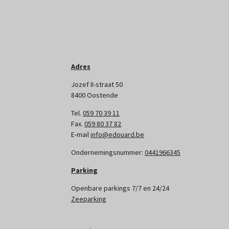
Adres
Jozef II-straat 50
8400 Oostende
Tel.
059 70 39 11
Fax.
059 80 37 82
E-mail
info@edouard.be
Ondernemingsnummer:
0441966345
Parking
Openbare parkings 7/7 en 24/24
Zeeparking