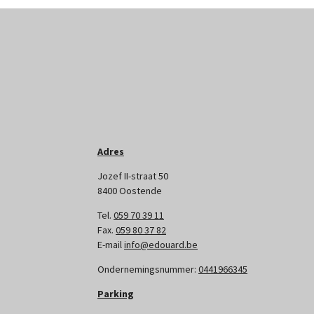
Adres
Jozef II-straat 50
8400 Oostende
Tel.
059 70 39 11
Fax.
059 80 37 82
E-mail
info@edouard.be
Ondernemingsnummer:
0441966345
Parking