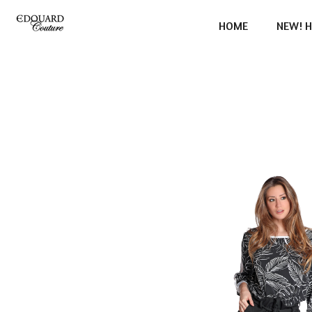
Ga
HOME
NEW! H
direct
naar
de
hoofdinhoud