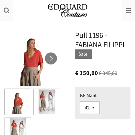
Ga
direct
naar
de
Pull 1196 -
hoofdinhoud
FABIANA FILIPPI
Sale!
€ 150,00
€ 345,00
BE Maat