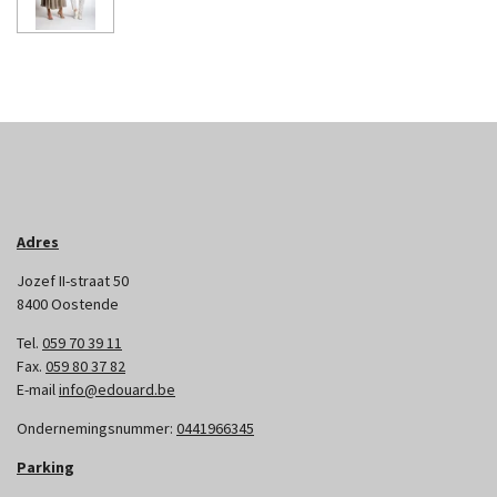
Adres
Jozef II-straat 50
8400 Oostende
Tel.
059 70 39 11
Fax.
059 80 37 82
E-mail
info@edouard.be
Ondernemingsnummer:
0441966345
Parking