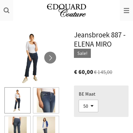
Ga
direct
naar
de
Jeansbroek 887 -
hoofdinhoud
ELENA MIRO
Sale!
€ 60,00
€ 145,00
BE Maat