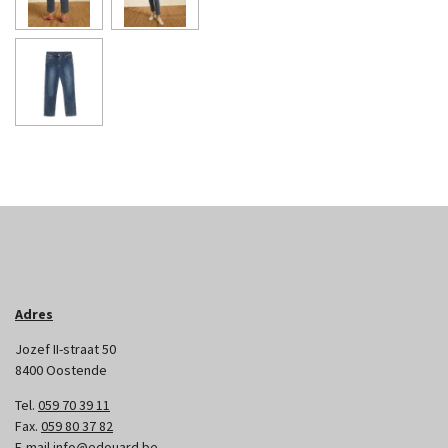
Adres
Jozef II-straat 50
8400 Oostende
Tel.
059 70 39 11
Fax.
059 80 37 82
E-mail
info@edouard.be