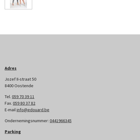
Adres
Jozef II-straat 50
8400 Oostende
Tel.
059 70 39 11
Fax.
059 80 37 82
E-mail
info@edouard.be
Ondernemingsnummer:
0441966345
Parking