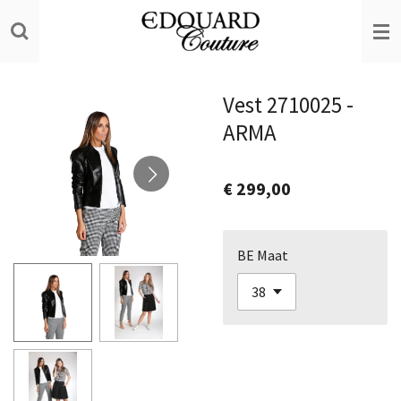
Ga
direct
naar
de
Vest 2710025 -
hoofdinhoud
ARMA
€ 299,00
BE Maat