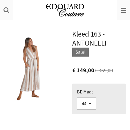
Ga
direct
naar
de
Kleed 163 -
hoofdinhoud
ANTONELLI
Sale!
€ 149,00
€ 369,00
BE Maat