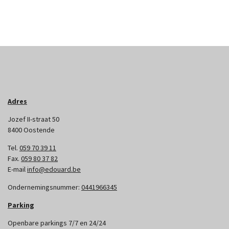
Adres
Jozef II-straat 50
8400 Oostende
Tel.
059 70 39 11
Fax.
059 80 37 82
E-mail
info@edouard.be
Ondernemingsnummer:
0441966345
Parking
Openbare parkings 7/7 en 24/24