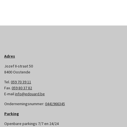
Adres
Jozef II-straat 50
8400 Oostende
Tel.
059 70 39 11
Fax.
059 80 37 82
E-mail
info@edouard.be
Ondernemingsnummer:
0441966345
Parking
Openbare parkings 7/7 en 24/24