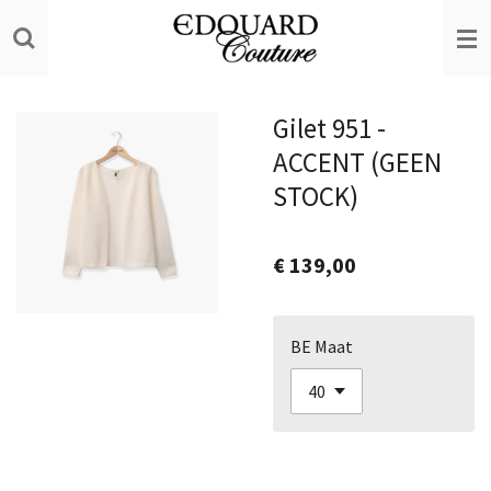
Ga
direct
naar
de
Gilet 951 -
hoofdinhoud
ACCENT (GEEN
STOCK)
€ 139,00
BE Maat