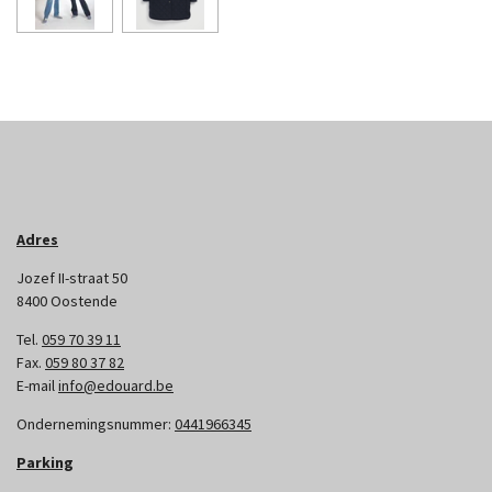
Adres
Jozef II-straat 50
8400 Oostende
Tel.
059 70 39 11
Fax.
059 80 37 82
E-mail
info@edouard.be
Ondernemingsnummer:
0441966345
Parking