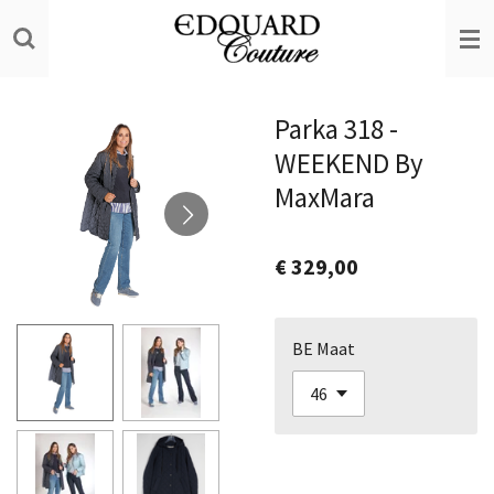
Ga
direct
naar
de
Parka 318 -
hoofdinhoud
WEEKEND By
MaxMara
€ 329,00
BE Maat