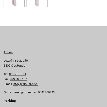
Adres
Jozef II-straat 50
8400 Oostende
Tel.
059 70 39 11
Fax.
059 80 37 82
E-mail
info@edouard.be
Ondernemingsnummer:
0441966345
Parking