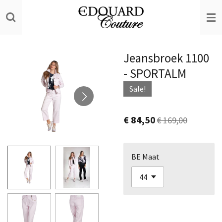
Ga
direct
naar
de
Jeansbroek 1100
hoofdinhoud
- SPORTALM
Sale!
€ 84,50
€ 169,00
BE Maat