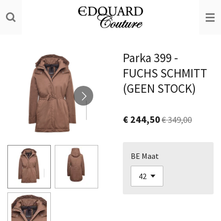
Ga
direct
naar
de
Parka 399 -
hoofdinhoud
FUCHS SCHMITT
(GEEN STOCK)
€ 244,50
€ 349,00
BE Maat