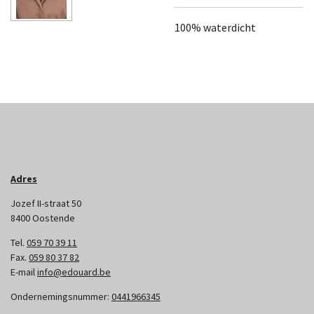
100% waterdicht
Adres
Jozef II-straat 50
8400 Oostende
Tel.
059 70 39 11
Fax.
059 80 37 82
E-mail
info@edouard.be
Ondernemingsnummer:
0441966345