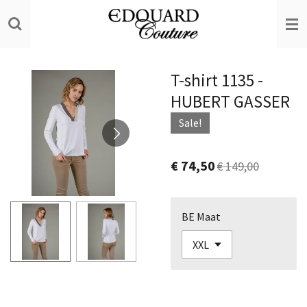
Ga
direct
naar
de
T-shirt 1135 -
hoofdinhoud
HUBERT GASSER
Sale!
€ 74,50
€ 149,00
BE Maat