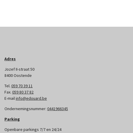
Adres
Jozef II-straat 50
8400 Oostende
Tel.
059 70 39 11
Fax.
059 80 37 82
E-mail
info@edouard.be
Ondernemingsnummer:
0441966345
Parking
Openbare parkings 7/7 en 24/24