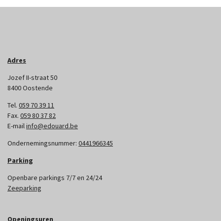
Adres
Jozef II-straat 50
8400 Oostende
Tel.
059 70 39 11
Fax.
059 80 37 82
E-mail
info@edouard.be
Ondernemingsnummer:
0441966345
Parking
Openbare parkings 7/7 en 24/24
Zeeparking
Openingsuren