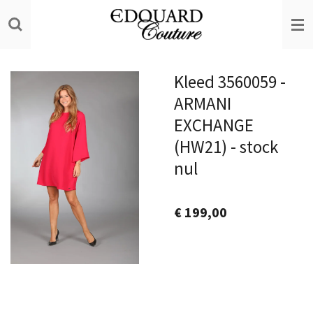
Ga
direct
naar
de
Kleed 3560059 -
hoofdinhoud
ARMANI
EXCHANGE
(HW21) - stock
nul
€ 199,00