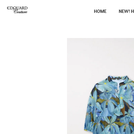
Ga
HOME
NEW! H
direct
naar
de
hoofdinhoud