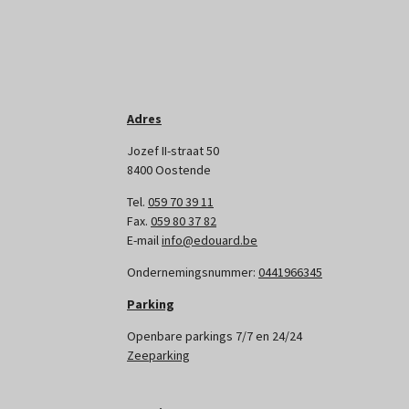
Adres
Jozef II-straat 50
8400 Oostende
Tel.
059 70 39 11
Fax.
059 80 37 82
E-mail
info@edouard.be
Ondernemingsnummer:
0441966345
Parking
Openbare parkings 7/7 en 24/24
Zeeparking