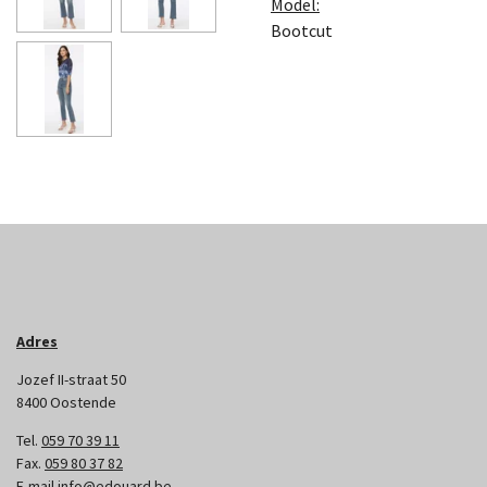
Model:
Bootcut
Adres
Jozef II-straat 50
8400 Oostende
Tel.
059 70 39 11
Fax.
059 80 37 82
E-mail
info@edouard.be