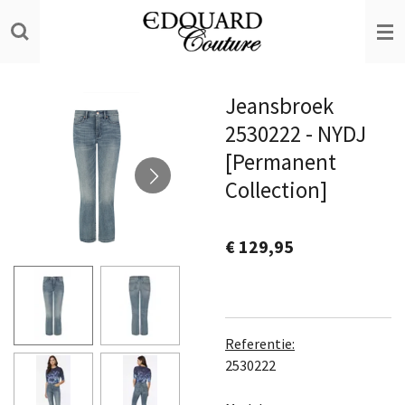
Ga
direct
naar
de
Jeansbroek
hoofdinhoud
2530222 - NYDJ
[Permanent
Collection]
€ 129,95
Referentie:
2530222