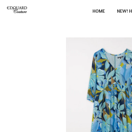
Ga
HOME
NEW! H
direct
naar
de
hoofdinhoud