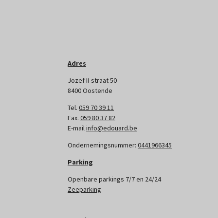
Adres
Jozef II-straat 50
8400 Oostende
Tel.
059 70 39 11
Fax.
059 80 37 82
E-mail
info@edouard.be
Ondernemingsnummer:
0441966345
Parking
Openbare parkings 7/7 en 24/24
Zeeparking