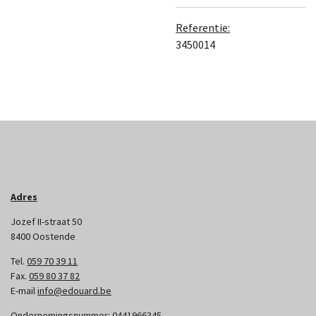
Referentie:
3450014
Adres
Jozef II-straat 50
8400 Oostende
Tel.
059 70 39 11
Fax.
059 80 37 82
E-mail
info@edouard.be
Ondernemingsnummer:
0441966345