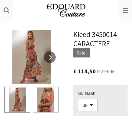
Ga
direct
naar
de
Kleed 3450014 -
hoofdinhoud
CARACTERE
Sale!
€ 114,50
€ 229,00
BE Maat