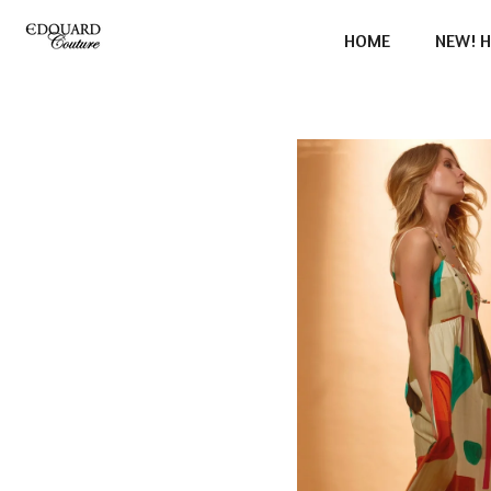
Ga
HOME
NEW! H
direct
naar
de
hoofdinhoud