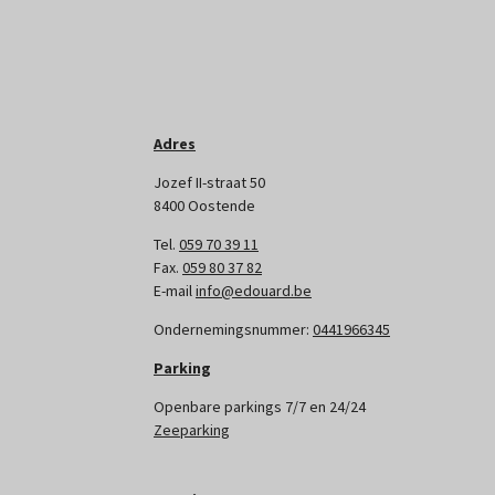
Adres
Jozef II-straat 50
8400 Oostende
Tel.
059 70 39 11
Fax.
059 80 37 82
E-mail
info@edouard.be
Ondernemingsnummer:
0441966345
Parking
Openbare parkings 7/7 en 24/24
Zeeparking