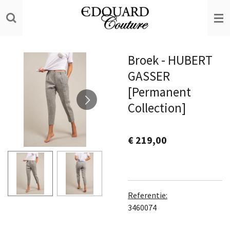
Ga
direct
naar
de
Broek - HUBERT
hoofdinhoud
GASSER
[Permanent
Collection]
€ 219,00
Referentie:
3460074