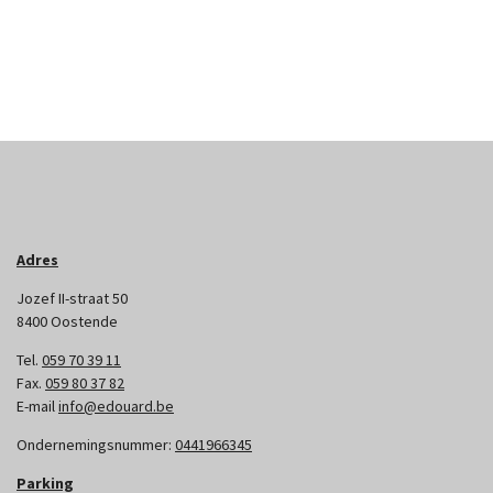
Adres
Jozef II-straat 50
8400 Oostende
Tel.
059 70 39 11
Fax.
059 80 37 82
E-mail
info@edouard.be
Ondernemingsnummer:
0441966345
Parking