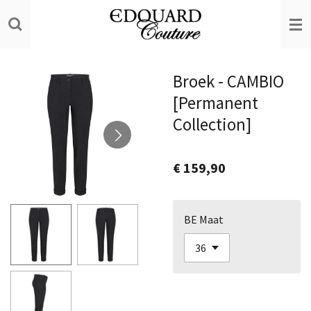
Ga
direct
naar
de
Broek - CAMBIO
hoofdinhoud
[Permanent
Collection]
€ 159,90
BE Maat