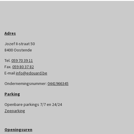
Adres
Jozef II-straat 50
8400 Oostende
Tel.
059 70 39 11
Fax.
059 80 37 82
E-mail
info@edouard.be
Ondernemingsnummer:
0441966345
Parking
Openbare parkings 7/7 en 24/24
Zeeparking
Openingsuren